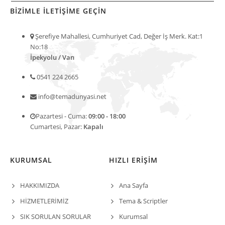
BİZİMLE İLETİŞİME GEÇİN
Şerefiye Mahallesi, Cumhuriyet Cad, Değer İş Merk. Kat:1
No:18
İpekyolu / Van
0541 224 2665
info@temadunyasi.net
Pazartesi - Cuma:
09:00 - 18:00
Cumartesi, Pazar:
Kapalı
KURUMSAL
HIZLI ERİŞİM
HAKKIMIZDA
Ana Sayfa
HİZMETLERİMİZ
Tema & Scriptler
SIK SORULAN SORULAR
Kurumsal