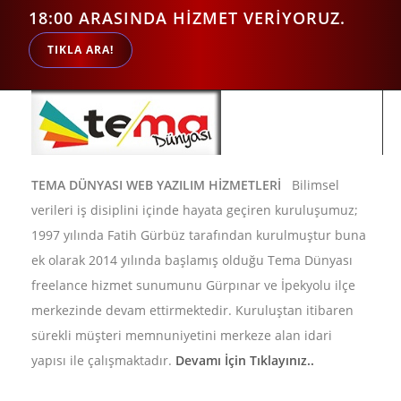
18:00 ARASINDA HİZMET VERİYORUZ.
TIKLA ARA!
TEMA DÜNYASI WEB YAZILIM HİZMETLERİ
Bilimsel
verileri iş disiplini içinde hayata geçiren kuruluşumuz;
1997 yılında Fatih Gürbüz tarafından kurulmuştur buna
ek olarak 2014 yılında başlamış olduğu Tema Dünyası
freelance hizmet sunumunu Gürpınar ve İpekyolu ilçe
merkezinde devam ettirmektedir. Kuruluştan itibaren
sürekli müşteri memnuniyetini merkeze alan idari
yapısı ile çalışmaktadır.
Devamı İçin Tıklayınız..