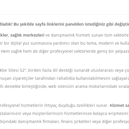
dık! Bu şekilde sayfa linklerini panelden istediğiniz gibi değiştire
ikler, sağlık merkezleri
ve danışmanlık hizmeti sunan tüm sektörler
r bir dijital yüz sunmasına yardımcı olan bu tema, modern ve kullan
. Hem sağlık hem de diğer profesyonel sektörlerde geniş bir yelpaz
oktor Sitesi S2", birden fazla dil desteği sunarak uluslararası veya ço
r konuşan ziyaretçiler tarafından rahatlıkla kullanılabilmesini sağlay
illi destekle birleştiğinde, web sitenizin arama motorlarındaki sıra
profesyonel hizmetlerin ihtiyaç duyduğu özellikleri sunar.
Hizmet sa
talarınızın veya müşterilerinizin hizmetlerinize kolayca erişmesini 
dışındaki danışmanlık firmaları, finans şirketleri veya diğer profesyo