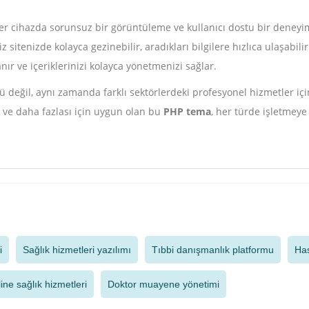
cihazda sorunsuz bir görüntüleme ve kullanıcı dostu bir deneyim 
 sitenizde kolayca gezinebilir, aradıkları bilgilere hızlıca ulaşabili
anır ve içeriklerinizi kolayca yönetmenizi sağlar.
rü değil, aynı zamanda farklı sektörlerdeki profesyonel hizmetler için
ns ve daha fazlası için uygun olan bu
PHP tema
, her türde işletmeye
i
Sağlık hizmetleri yazılımı
Tıbbi danışmanlık platformu
Has
ine sağlık hizmetleri
Doktor muayene yönetimi