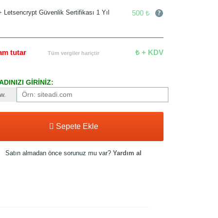
500 ₺
+ Letsencrypt Güvenlik Sertifikası 1 Yıl
am tutar
₺ + KDV
Tüm vergiler hariçtir
DINIZI GİRİNİZ:
w.
Sepete Ekle
Satın almadan önce sorunuz mu var?
Yardım al