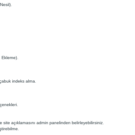
Nesil).
u Ekleme).
 çabuk indeks alma.
çenekleri.
ve site açıklamasını admin panelinden belirleyebilirsiniz.
tirebilme.