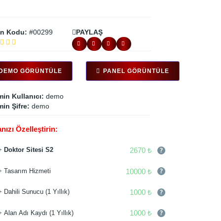
n Kodu:
#00299
PAYLAŞ
DEMO GÖRÜNTÜLE
PANEL GÖRÜNTÜLE
in Kullanıcı:
demo
in Şifre:
demo
nızı Özelleştirin:
2670 ₺
+
Doktor Sitesi S2
10000 ₺
+ Tasarım Hizmeti
1000 ₺
+ Dahili Sunucu (1 Yıllık)
1000 ₺
+ Alan Adı Kaydı (1 Yıllık)