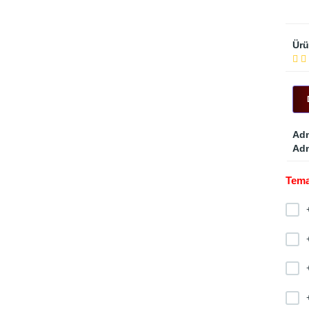
Ürü
Adm
Adm
Tema