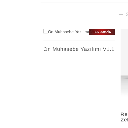
TEK DOMAİN
Ö
6000
Ön Muhasebe Yazılımı V1.1
+ KDV
ÖNİZLE
DETAY
ÜCRETSİZ KURULUM
Re
Ze