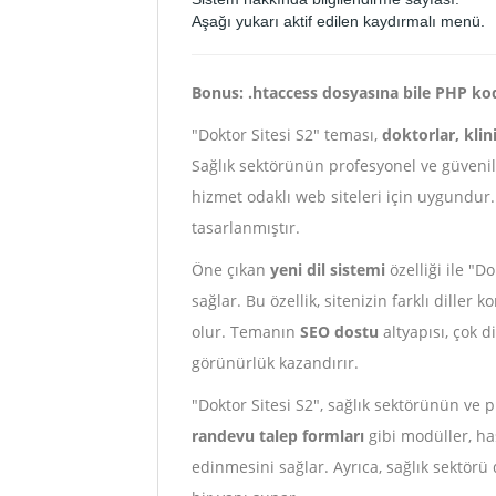
Aşağı yukarı aktif edilen kaydırmalı menü.
Bonus: .htaccess dosyasına bile PHP kodla
"Doktor Sitesi S2" teması,
doktorlar, klin
Sağlık sektörünün profesyonel ve güvenili
hizmet odaklı web siteleri için uygundur
tasarlanmıştır.
Öne çıkan
yeni dil sistemi
özelliği ile "D
sağlar. Bu özellik, sitenizin farklı dille
olur. Temanın
SEO dostu
altyapısı, çok d
görünürlük kazandırır.
"Doktor Sitesi S2", sağlık sektörünün ve 
randevu talep formları
gibi modüller, has
edinmesini sağlar. Ayrıca, sağlık sektörü 