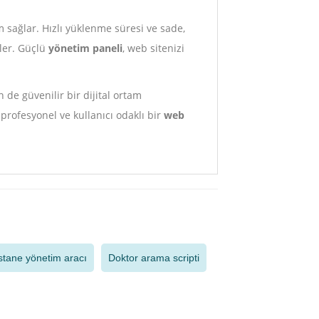
sağlar. Hızlı yüklenme süresi ve sade,
rler. Güçlü
yönetim paneli
, web sitenizi
 de güvenilir bir dijital ortam
 profesyonel ve kullanıcı odaklı bir
web
tane yönetim aracı
Doktor arama scripti