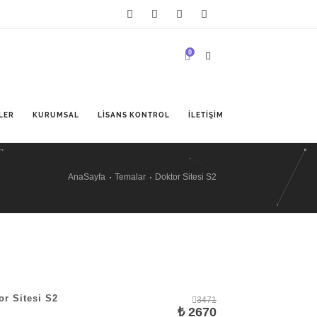
0
LER
KURUMSAL
LISANS KONTROL
İLETIŞIM
AnaSayfa
Temalar
Doktor Sitesi S2
or Sitesi S2
3471
₺ 2670