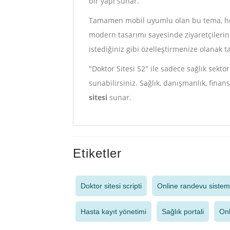
bir yapı sunar.
Tamamen mobil uyumlu olan bu tema, her 
modern tasarımı sayesinde ziyaretçileriniz
istediğiniz gibi özelleştirmenize olanak t
"Doktor Sitesi S2" ile sadece sağlık sektö
sunabilirsiniz. Sağlık, danışmanlık, fina
sitesi
sunar.
Etiketler
Doktor sitesi scripti
Online randevu sistem
Hasta kayıt yönetimi
Sağlık portali
Onl