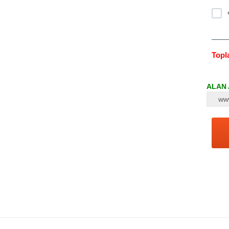
Topl
ALAN A
ww