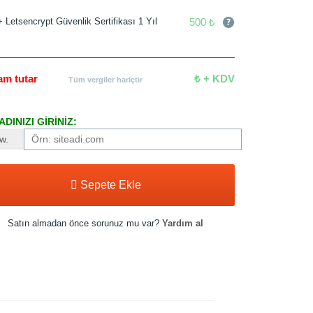
500 ₺
+ Letsencrypt Güvenlik Sertifikası 1 Yıl
am tutar
₺ + KDV
Tüm vergiler hariçtir
DINIZI GİRİNİZ:
w.
Sepete Ekle
Satın almadan önce sorunuz mu var?
Yardım al