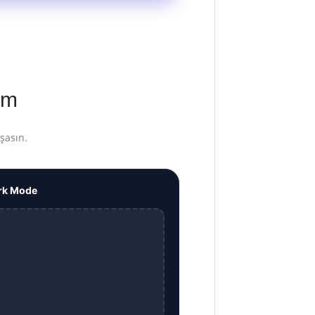
ım
şasın.
rk Mode