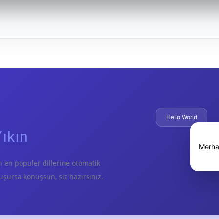
Hello World
ıkın
Merha
ın en popüler dillerine otomatik
uşursa konuşsun, siz hazırsınız.