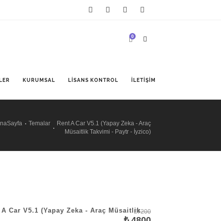
0
LER
KURUMSAL
LISANS KONTROL
İLETIŞIM
naSayfa
Temalar
Rent A Car V5.1 (Yapay Zeka - Araç
Müsaitlik Takvimi - Paytr - İyzico)
 A Car V5.1 (Yapay Zeka - Araç Müsaitlik
7200
₺ 4800