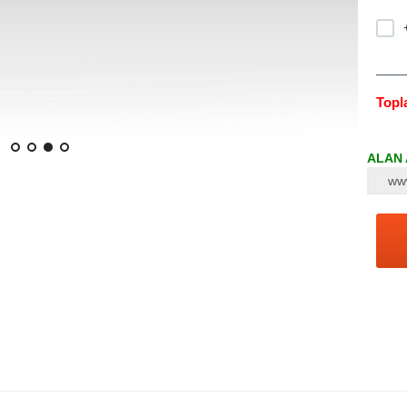
Topl
ALAN A
ww