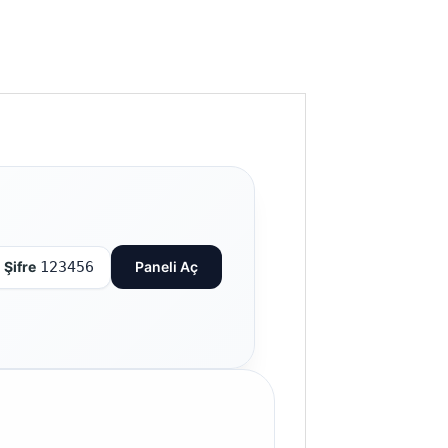
Şifre
123456
Paneli Aç