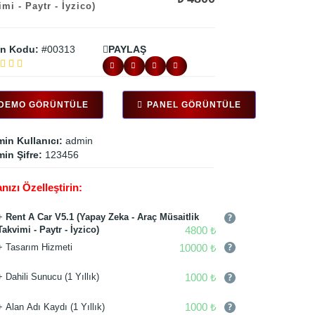
mi - Paytr - İyzico)
n Kodu:
#00313
PAYLAŞ
DEMO GÖRÜNTÜLE
PANEL GÖRÜNTÜLE
in Kullanıcı:
admin
in Şifre:
123456
nızı Özelleştirin:
+
Rent A Car V5.1 (Yapay Zeka - Araç Müsaitlik
4800 ₺
Takvimi - Paytr - İyzico)
10000 ₺
+ Tasarım Hizmeti
1000 ₺
+ Dahili Sunucu (1 Yıllık)
1000 ₺
+ Alan Adı Kaydı (1 Yıllık)