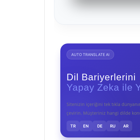
AUTO TRANSLATE AI
Dil Bariyerlerini
Yapay Zeka ile Y
Sitenizin içeriğini tek tıkla dünyan
çevirin. Müşteriniz hangi dilde kon
TR
EN
DE
RU
AR