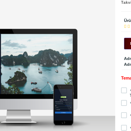
Takvi
Ürü
Adm
Adm
Tema