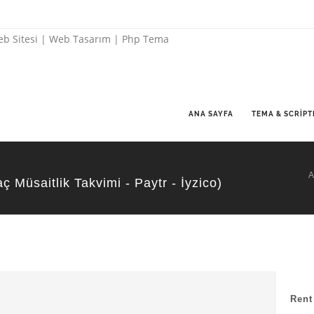
ANA SAYFA
TEMA & SCRIPT
A
 Müsaitlik Takvimi - Paytr - İyzico)
Rent