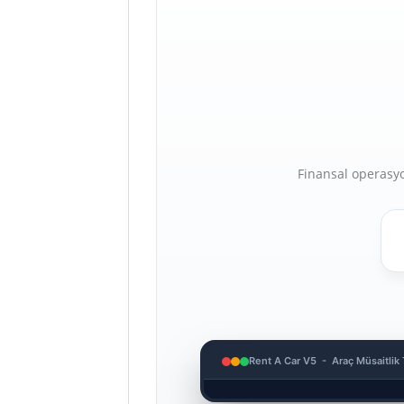
Finansal operasyon
Rent A Car V5 - Araç Müsaitlik 