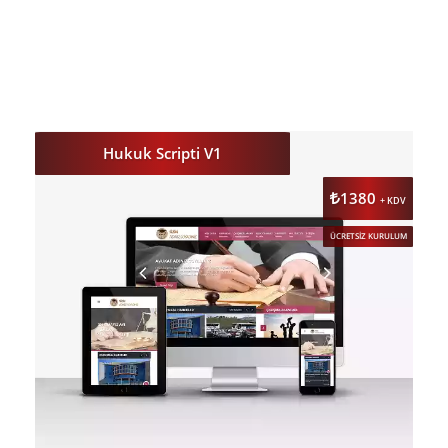
DETAY
ÖNİZLE
Hukuk Scripti V1
1380
+ KDV
ÜCRETSİZ KURULUM