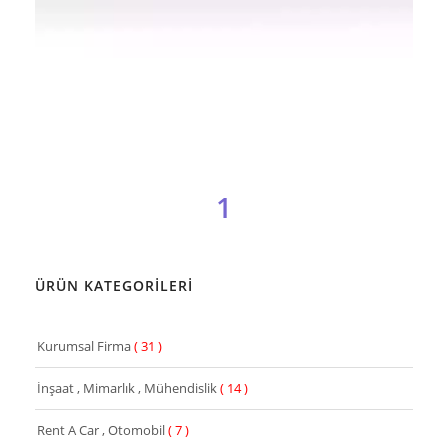
DETAY
1
ÖNİZLE
ÜRÜN KATEGORİLERİ
Kurumsal Firma
( 31 )
İnşaat , Mimarlık , Mühendislik
( 14 )
Rent A Car , Otomobil
( 7 )