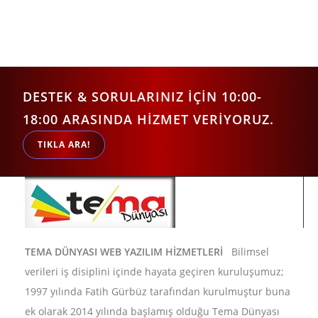
DESTEK & SORULARINIZ İÇİN 10:00-
18:00 ARASINDA HİZMET VERİYORUZ.
TIKLA ARA!
TEMA DÜNYASI WEB YAZILIM HİZMETLERİ
Bilimsel
verileri iş disiplini içinde hayata geçiren kuruluşumuz;
1997 yılında Fatih Gürbüz tarafından kurulmuştur buna
ek olarak 2014 yılında başlamış olduğu Tema Dünyası