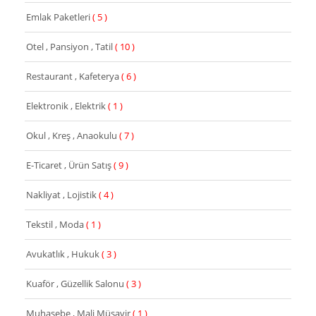
Emlak Paketleri
( 5 )
Otel , Pansiyon , Tatil
( 10 )
Restaurant , Kafeterya
( 6 )
Elektronik , Elektrik
( 1 )
Okul , Kreş , Anaokulu
( 7 )
E-Ticaret , Ürün Satış
( 9 )
Nakliyat , Lojistik
( 4 )
Tekstil , Moda
( 1 )
Avukatlık , Hukuk
( 3 )
Kuaför , Güzellik Salonu
( 3 )
Muhasebe , Mali Müşavir
( 1 )