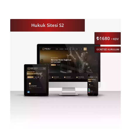
DETAY
ÖNİZLE
Hukuk Sitesi S2
1680
+ KDV
ÜCRETSİZ KURULUM