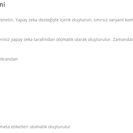
mi
yönetin. Yapay zeka desteğiyle içerik oluşturun, sınırsız varyant ko
leriniz yapay zeka tarafından otomatik olarak oluşturulur. Zamandan
k ekrandan
 meta etiketleri otomatik oluşturulur