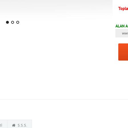
Topl
ALAN A
ww
RI
S.S.S.