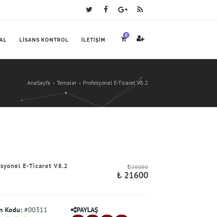
0
AL
LISANS KONTROL
İLETIŞIM
AnaSayfa
Temalar
Profesyonel E-Ticaret V8.2
syonel E-Ticaret V8.2
28080
₺ 21600
n Kodu:
#00311
PAYLAŞ