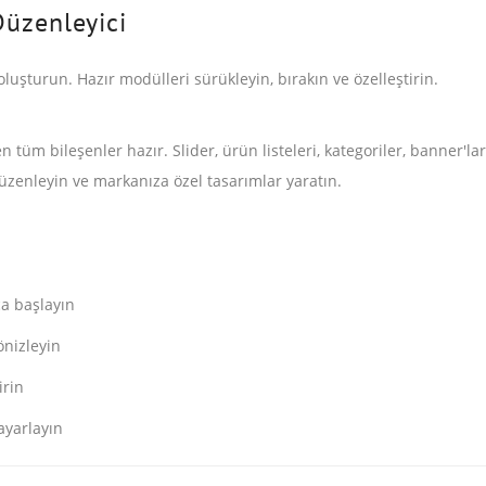
Düzenleyici
luşturun. Hazır modülleri sürükleyin, bırakın ve özelleştirin.
en tüm bileşenler hazır. Slider, ürün listeleri, kategoriler, banner'l
düzenleyin ve markanıza özel tasarımlar yaratın.
ca başlayın
önizleyin
irin
ayarlayın