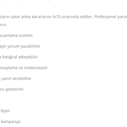
cıların satın alma kararlarını %70 oranında etkiler. Profesyonel yo
ırın.
z puanlama sistemi
etaylı yorum yazabilme
fotoğraf ekleyebilir
 onaylama ve moderasyon
 yanıt verebilme
ısı gösterimi
rleyin
na kampanya