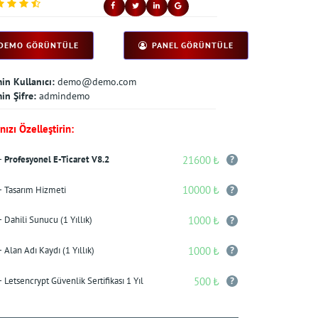
DEMO GÖRÜNTÜLE
PANEL GÖRÜNTÜLE
in Kullanıcı:
demo@demo.com
in Şifre:
admindemo
ızı Özelleştirin:
21600 ₺
+
Profesyonel E-Ticaret V8.2
10000 ₺
+ Tasarım Hizmeti
1000 ₺
+ Dahili Sunucu (1 Yıllık)
1000 ₺
+ Alan Adı Kaydı (1 Yıllık)
500 ₺
+ Letsencrypt Güvenlik Sertifikası 1 Yıl