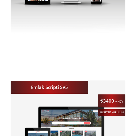
DETAY
ÖNİZLE
Emlak Scripti SV5
3400
+ KDV
ÜCRETSİZ KURULUM