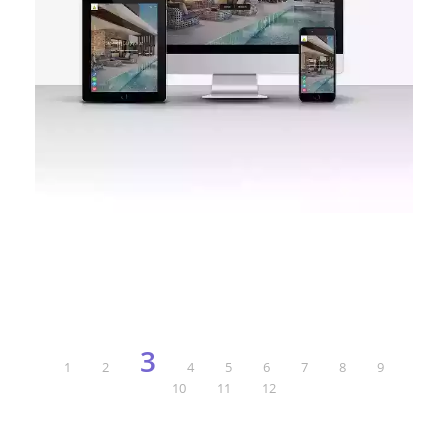
DETAY
3
ÖNİZLE
1
2
4
5
6
7
8
9
10
11
12