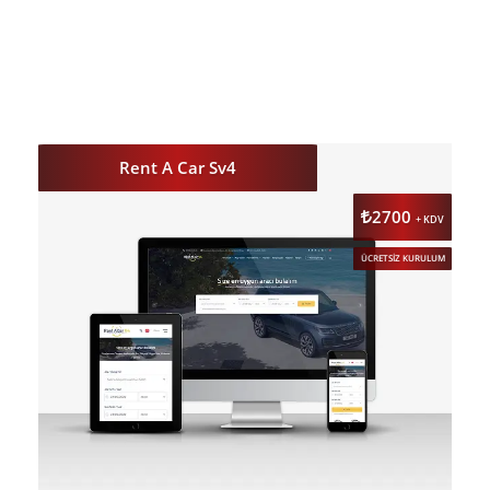
DETAY
ÖNİZLE
Rent A Car Sv4
2700
+ KDV
ÜCRETSİZ KURULUM