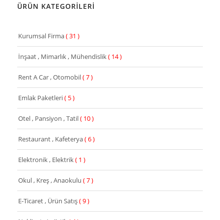
ÜRÜN KATEGORİLERİ
Kurumsal Firma
( 31 )
İnşaat , Mimarlık , Mühendislik
( 14 )
Rent A Car , Otomobil
( 7 )
Emlak Paketleri
( 5 )
Otel , Pansiyon , Tatil
( 10 )
Restaurant , Kafeterya
( 6 )
Elektronik , Elektrik
( 1 )
Okul , Kreş , Anaokulu
( 7 )
E-Ticaret , Ürün Satış
( 9 )