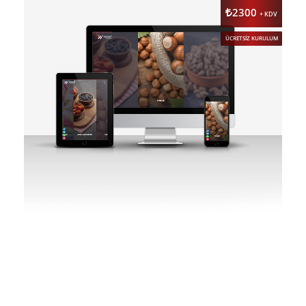
2300
+ KDV
ÜCRETSİZ KURULUM
DETAY