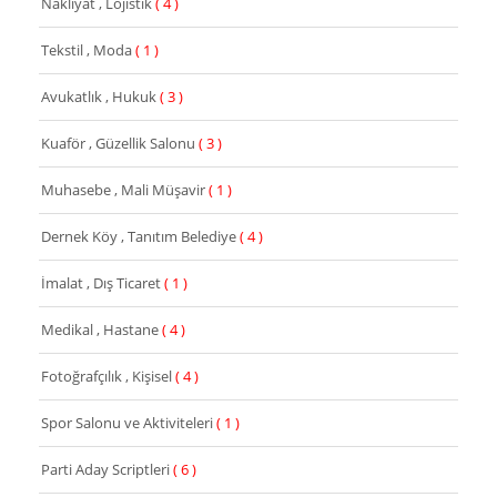
Nakliyat , Lojistik
( 4 )
Tekstil , Moda
( 1 )
Avukatlık , Hukuk
( 3 )
Kuaför , Güzellik Salonu
( 3 )
Muhasebe , Mali Müşavir
( 1 )
Dernek Köy , Tanıtım Belediye
( 4 )
İmalat , Dış Ticaret
( 1 )
Medikal , Hastane
( 4 )
Fotoğrafçılık , Kişisel
( 4 )
Spor Salonu ve Aktiviteleri
( 1 )
Parti Aday Scriptleri
( 6 )