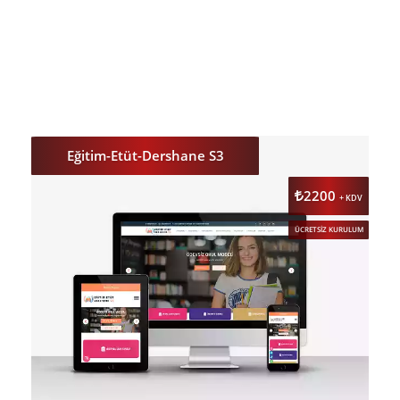
DETAY
ÖNİZLE
Eğitim-Etüt-Dershane S3
2200
+ KDV
ÜCRETSİZ KURULUM