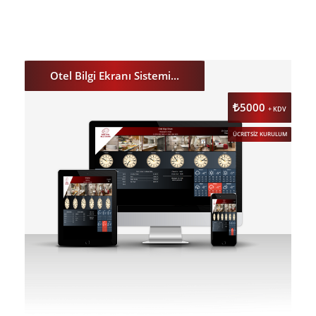
DETAY
ÖNİZLE
Otel Bilgi Ekranı Sistemi...
5000
+ KDV
ÜCRETSİZ KURULUM