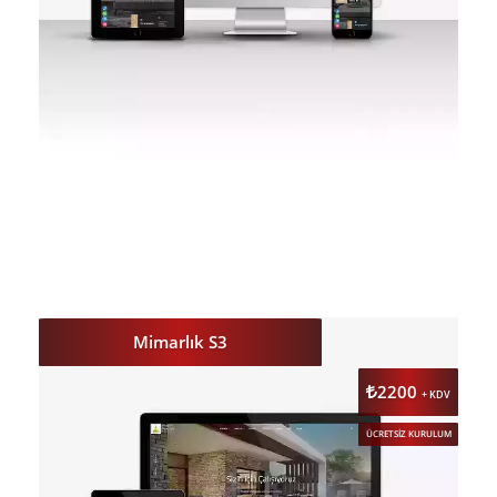
DETAY
ÖNİZLE
Mimarlık S3
2200
+ KDV
ÜCRETSİZ KURULUM