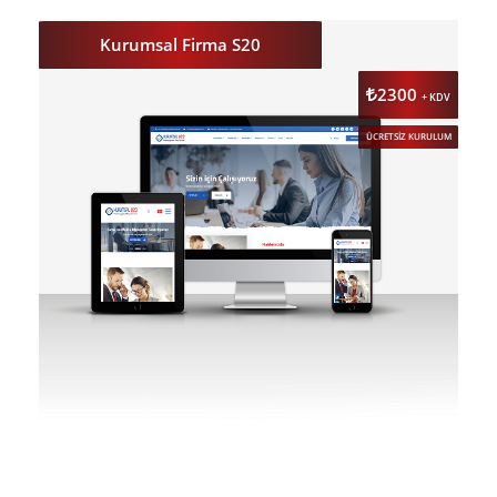
ÖNİZLE
Kurumsal Firma S20
2300
+ KDV
ÜCRETSİZ KURULUM