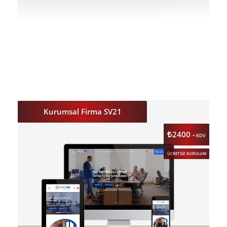
DETAY
ÖNİZLE
Kurumsal Firma SV21
2400
+ KDV
ÜCRETSİZ KURULUM