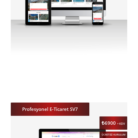
DETAY
ÖNİZLE
Profesyonel E-Ticaret SV7
6900
+ KDV
ÜCRETSİZ KURULUM