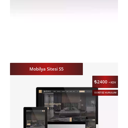
DETAY
ÖNİZLE
Mobilya Sitesi S5
2400
+ KDV
ÜCRETSİZ KURULUM